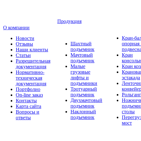
Продукция
О компании
Кран-ба
Новости
Шахтный
опорная
Отзывы
подъемник
подвесн
Наши клиенты
Мачтовый
Кран
Статьи
подъемник
консоль
Разрешительная
Малые
Кран ко
документация
грузовые
Кранова
Нормативно-
лифты и
эстакада
техническая
подъемники
Ленточн
документация
Тротуарный
конвейе
Портфолио
подъемник
Рольган
On-line заказ
Двухмачтовый
Ножнич
Контакты
подъемник
подъемн
Карта сайта
Наклонный
столы
Вопросы и
подъемник
Перегру
ответы
мост