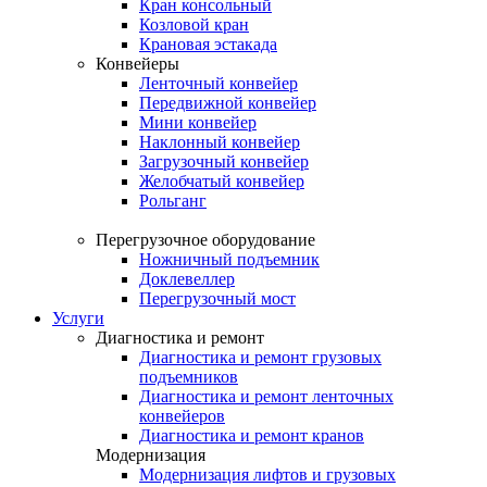
Кран консольный
Козловой кран
Крановая эстакада
Конвейеры
Ленточный конвейер
Передвижной конвейер
Мини конвейер
Наклонный конвейер
Загрузочный конвейер
Желобчатый конвейер
Рольганг
Перегрузочное оборудование
Ножничный подъемник
Доклевеллер
Перегрузочный мост
Услуги
Диагностика и ремонт
Диагностика и ремонт грузовых
подъемников
Диагностика и ремонт ленточных
конвейеров
Диагностика и ремонт кранов
Модернизация
Модернизация лифтов и грузовых