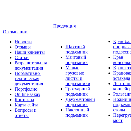
Продукция
О компании
Кран-ба
Новости
Шахтный
опорная
Отзывы
подъемник
подвесн
Наши клиенты
Мачтовый
Кран
Статьи
подъемник
консоль
Разрешительная
Малые
Кран ко
документация
грузовые
Кранова
Нормативно-
лифты и
эстакада
техническая
подъемники
Ленточн
документация
Тротуарный
конвейе
Портфолио
подъемник
Рольган
On-line заказ
Двухмачтовый
Ножнич
Контакты
подъемник
подъемн
Карта сайта
Наклонный
столы
Вопросы и
подъемник
Перегру
ответы
мост