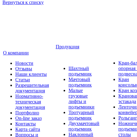
Вернуться к списку
Продукция
О компании
Кран-ба
Новости
Шахтный
опорная
Отзывы
подъемник
подвесн
Наши клиенты
Мачтовый
Кран
Статьи
подъемник
консоль
Разрешительная
Малые
Кран ко
документация
грузовые
Кранова
Нормативно-
лифты и
эстакада
техническая
подъемники
Ленточн
документация
Тротуарный
конвейе
Портфолио
подъемник
Рольган
On-line заказ
Двухмачтовый
Ножнич
Контакты
подъемник
подъемн
Карта сайта
Наклонный
столы
Вопросы и