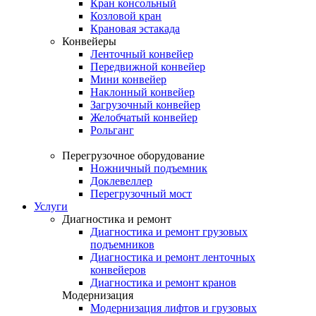
Кран консольный
Козловой кран
Крановая эстакада
Конвейеры
Ленточный конвейер
Передвижной конвейер
Мини конвейер
Наклонный конвейер
Загрузочный конвейер
Желобчатый конвейер
Рольганг
Перегрузочное оборудование
Ножничный подъемник
Доклевеллер
Перегрузочный мост
Услуги
Диагностика и ремонт
Диагностика и ремонт грузовых
подъемников
Диагностика и ремонт ленточных
конвейеров
Диагностика и ремонт кранов
Модернизация
Модернизация лифтов и грузовых