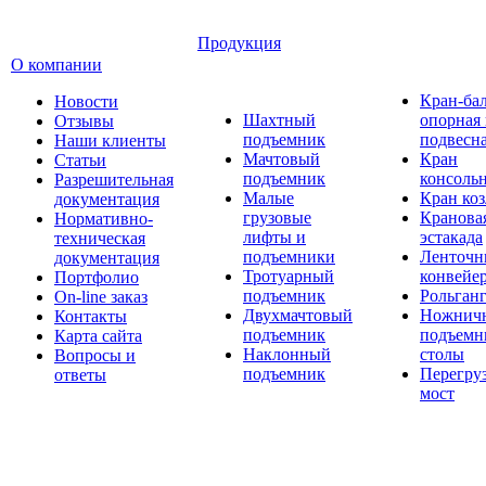
Продукция
О компании
Кран-ба
Новости
Шахтный
опорная
Отзывы
подъемник
подвесн
Наши клиенты
Мачтовый
Кран
Статьи
подъемник
консоль
Разрешительная
Малые
Кран ко
документация
грузовые
Кранова
Нормативно-
лифты и
эстакада
техническая
подъемники
Ленточн
документация
Тротуарный
конвейе
Портфолио
подъемник
Рольган
On-line заказ
Двухмачтовый
Ножнич
Контакты
подъемник
подъемн
Карта сайта
Наклонный
столы
Вопросы и
подъемник
Перегру
ответы
мост